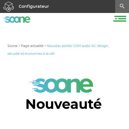
Configurateur
Soone
>
Page actualité
>
Nouveau portier GSM audio 4G: design,
sécurité et économies à la clé!