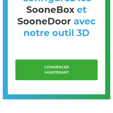
SooneBox
et
SooneDoor
avec
notre outil 3D
COMMENCER
MAINTENANT