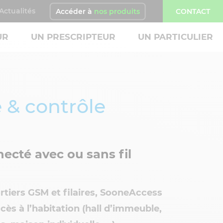
Actualités
Accéder à
nos produits
CONTACT
UR
UN PRESCRIPTEUR
UN PARTICULIER
 & contrôle
necté avec ou sans fil
iers GSM et filaires, SooneAccess
ccès à l’habitation (hall d’immeuble,