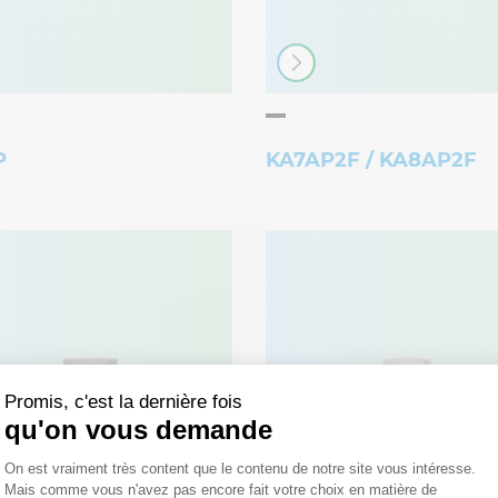
P
KA7AP2F / KA8AP2F
 Fine Texture
 grand angle et synthèse vocale
appel sur smartphone et fixe : prépayé audio/vidéo 10 ans
Pack appel direct audio 2 fils inox encastré
Promis, c'est la dernière fois
qu'on vous demande
Plateforme de Gestion du Consentemen
On est vraiment très content que le contenu de notre site vous intéresse.
Mais comme vous n'avez pas encore fait votre choix en matière de
Axeptio consent