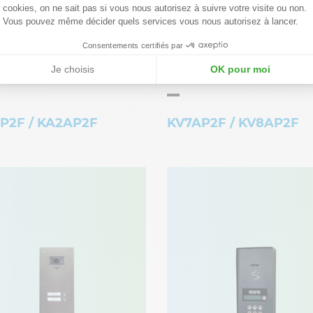
cookies, on ne sait pas si vous nous autorisez à suivre votre visite ou non.
Vous pouvez même décider quels services vous nous autorisez à lancer.
Consentements certifiés par
Je choisis
OK pour moi
P2F / KA2AP2F
KV7AP2F / KV8AP2F
ncastré
Pack appel direct vidéo 2 fils inox encastré
Caméra couleur grand angle vision nocturne