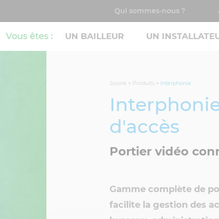
Qui sommes-nous ?
Vous êtes :
UN BAILLEUR
UN INSTALLATE
Soone
>
Produits
>
Interphonie
Interphonie
d'accès
Portier vidéo con
Gamme complète de port
facilite la gestion des a