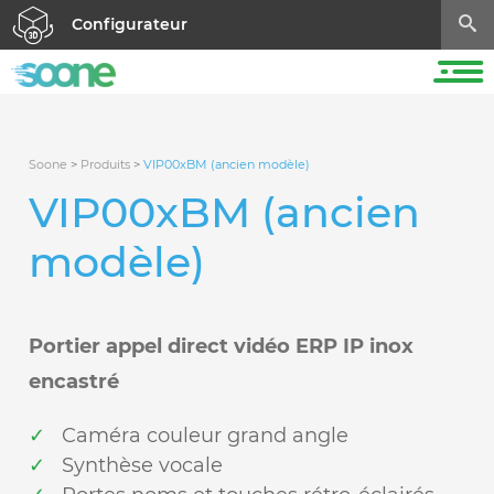
Configurateur
Soone
>
Produits
>
VIP00xBM (ancien modèle)
VIP00xBM (ancien
modèle)
Portier appel direct vidéo ERP IP inox
encastré
Caméra couleur grand angle
Synthèse vocale