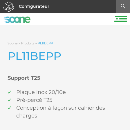
Configurateur
Soone
>
Produits
>
PL11BEPP
PL11BEPP
Support T25
Plaque inox 20/10e
Pré-percé T25
Conception à façon sur cahier des
charges