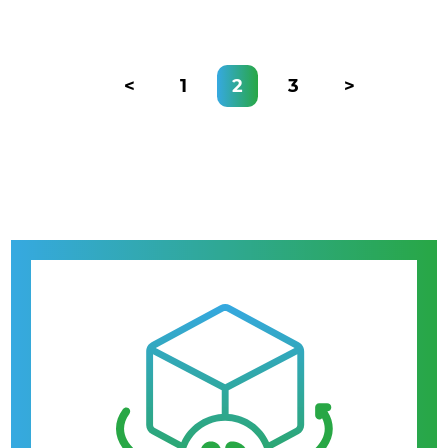
<
1
2
3
>